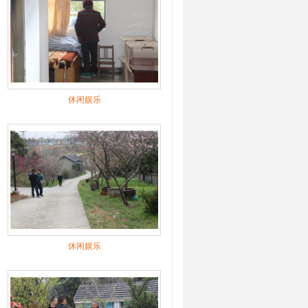
休闲娱乐
休闲娱乐