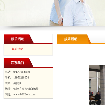
娱乐活动
娱乐活动
娱乐活动
联系我们
电话：0562-8898000
手机：18956218958
联系：吴院长
地址：铜陵县顺安镇白杨坡
网址：www.0562xyh.com