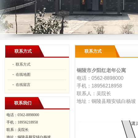
联系方式
联系方式
联系方式
铜陵市夕阳红老年公寓
在线地图
电话：0562-8898000
在线留言
手机：18956218958
联系人：吴院长
地址：铜陵县顺安镇白杨坡
联系我们
电话：0562-8898000
手机：18956218958
联系：吴院长
地址：铜陵县顺安镇白杨坡