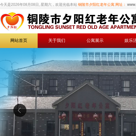
今天是2026年08月08日, 星期六，欢迎光临本站
铜陵市夕阳红老年公寓
网址：
www.
网站首页
关于我们
公寓展示
娱乐