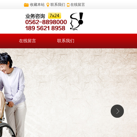
收藏本站
联系我们
在线留言
在线留言
联系我们