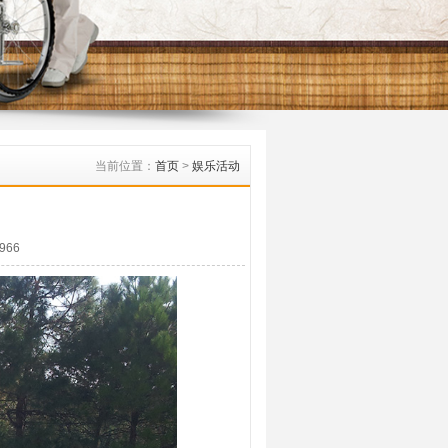
当前位置：
首页
>
娱乐活动
966