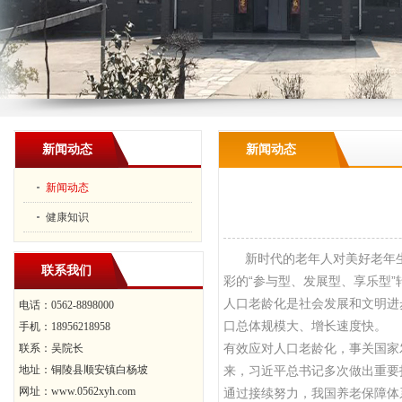
新闻动态
新闻动态
新闻动态
健康知识
新时代的老年人对美好老年生活
联系我们
彩的“参与型、发展型、享乐型”
人口老龄化是社会发展和文明进
电话：0562-8898000
口总体规模大、增长速度快。
手机：18956218958
有效应对人口老龄化，事关国家
联系：吴院长
地址：铜陵县顺安镇白杨坡
来，习近平总书记多次做出重要
网址：www.0562xyh.com
通过接续努力，我国养老保障体