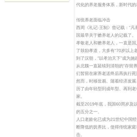
代化的养老服务体系，新时代的
传统养老面临冲击
西周《礼记·王制》曾记载：“
国最早关于赡养老人的记载了。
孝敬老人和赡养老人，一直是国
了鼓励孝道，大多有“70岁以上
到了汉朝，“以孝治天下”成为施
从北魏一直延续到清朝的“存留
们暂留在家养老送终后再执行死
然而，时移世易。随着经济发展
历了由年轻型到成年型、再到老
家。
截至2019年底，我国60周岁及
的五分之一。
人口老龄化已成为21世纪中国
断降低的抚养比，使得传统家庭
击。