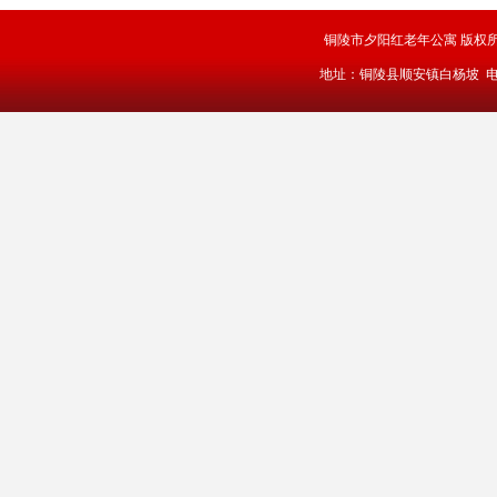
铜陵市夕阳红老年公寓 版权
地址：铜陵县顺安镇白杨坡 电话：0